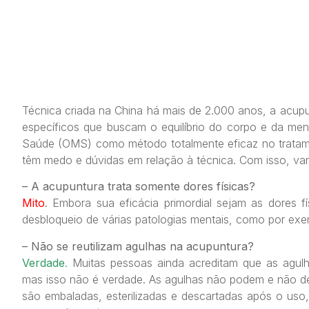
Técnica criada na China há mais de 2.000 anos, a acupu
específicos que buscam o equilíbrio do corpo e da men
Saúde (OMS) como método totalmente eficaz no tratam
têm medo e dúvidas em relação à técnica. Com isso, va
– A acupuntura trata somente dores físicas?
Mito
. Embora sua eficácia primordial sejam as dores 
desbloqueio de várias patologias mentais, como por exem
– Não se reutilizam agulhas na acupuntura?
Verdade
.
Muitas pessoas ainda acreditam que as agulh
mas isso não é verdade. As agulhas não podem e não dev
são embaladas, esterilizadas e descartadas após o uso