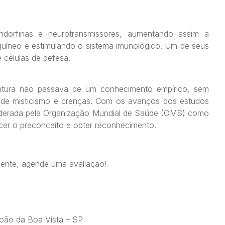
ndorfinas e neurotransmissores, aumentando assim a
uíneo e estimulando o sistema imunológico. Um de seus
e células de defesa.
ntura não passava de um conhecimento empírico, sem
e de misticismo e crenças. Com os avanços dos estudos
siderada pela Organização Mundial de Saúde (OMS) como
cer o preconceito e obter reconhecimento.
gente, agende uma avaliação!
João da Boa Vista – SP