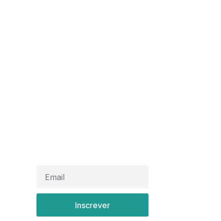
informativo
Deixe seu e-mail e se inscreva em
nossos informativos
Inscrever