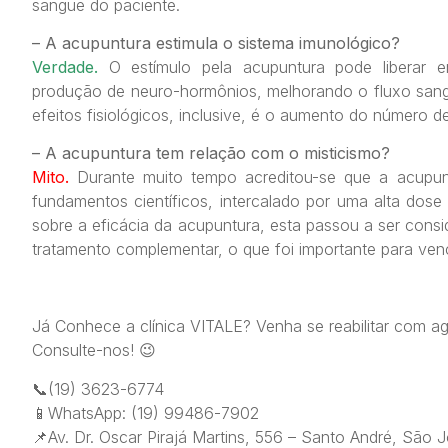
sangue do paciente.
– A acupuntura estimula o sistema imunológico?
Verdade.
O estímulo pela acupuntura pode liberar e
produção de neuro-hormônios, melhorando o fluxo sang
efeitos fisiológicos, inclusive, é o aumento do número d
– A acupuntura tem relação com o misticismo?
Mito.
Durante muito tempo acreditou-se que a acupu
fundamentos científicos, intercalado por uma alta dos
sobre a eficácia da acupuntura, esta passou a ser con
tratamento complementar, o que foi importante para ven
Já Conhece a clínica VITALE? Venha se reabilitar com a
Consulte-nos! 😉
📞(19) 3623-6774
📱WhatsApp: (19) 99486-7902
📌Av. Dr. Oscar Pirajá Martins, 556 – Santo André, São 