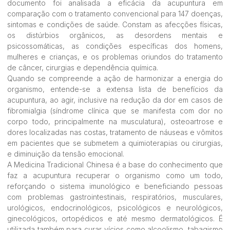
documento foi analisada a eficácia da acupuntura em
comparação com o tratamento convencional para 147 doenças,
sintomas e condições de saúde. Constam as afecções físicas,
os distúrbios orgânicos, as desordens mentais e
psicossomáticas, as condições específicas dos homens,
mulheres e crianças, e os problemas oriundos do tratamento
de câncer, cirurgias e dependência química.
Quando se compreende a ação de harmonizar a energia do
organismo, entende-se a extensa lista de benefícios da
acupuntura, ao agir, inclusive na redução da dor em casos de
fibromialgia (síndrome clínica que se manifesta com dor no
corpo todo, principalmente na musculatura), osteoartrose e
dores localizadas nas costas, tratamento de náuseas e vômitos
em pacientes que se submetem a quimioterapias ou cirurgias,
e diminuição da tensão emocional.
A Medicina Tradicional Chinesa é a base do conhecimento que
faz a acupuntura recuperar o organismo como um todo,
reforçando o sistema imunológico e beneficiando pessoas
com problemas gastrointestinais, respiratórios, musculares,
urológicos, endocrinológicos, psicológicos e neurológicos,
ginecológicos, ortopédicos e até mesmo dermatológicos. É
utilizada também para curar vícios como alcoolismo, tabagismo