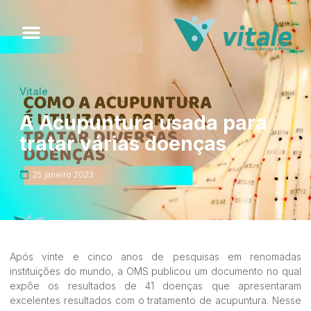
Quem Somos
Fale Conosco
Vitale
A Acupuntura usada para
tratar várias doenças
25 janeiro 2023
Após vinte e cinco anos de pesquisas em renomadas
instituições do mundo, a OMS publicou um documento no qual
expõe os resultados de 41 doenças que apresentaram
excelentes resultados com o tratamento de acupuntura. Nesse